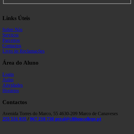
Links Úteis
Sobre Nós
Serviços
Parceiros
Contactos
Livro de Reclamações
Área do Aluno
Login
Aulas
Atividades
Horários
Contactos
Avenida Torres do Marco, 55 4630-209 Marco de Canaveses
255 531 935
/
967 218 738
geral@cliftoncollege.pt