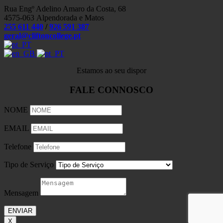
Rua Engº Adelino Amaro da Costa, 68
4575-063
Alpendorada e Matos
255 611 440
/
926 591 387
geral@cliftoncollege.pt
Estamos ao seu dispor
FALE CONNOSCO
NOME
EMAIL
Telefone
Tipo de Serviço
Mensagem
ENVIAR
X